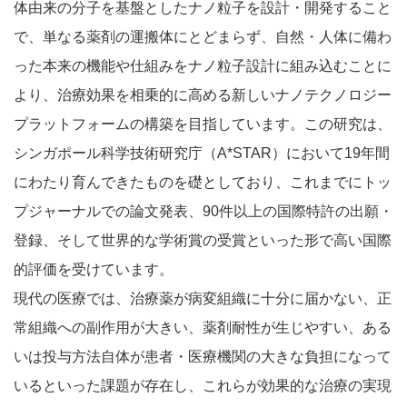
体由来の分子を基盤としたナノ粒子を設計・開発すること
で、単なる薬剤の運搬体にとどまらず、自然・人体に備わ
った本来の機能や仕組みをナノ粒子設計に組み込むことに
より、治療効果を相乗的に高める新しいナノテクノロジー
プラットフォームの構築を目指しています。この研究は、
シンガポール科学技術研究庁（A*STAR）において19年間
にわたり育んできたものを礎としており、これまでにトッ
プジャーナルでの論文発表、90件以上の国際特許の出願・
登録、そして世界的な学術賞の受賞といった形で高い国際
的評価を受けています。
現代の医療では、治療薬が病変組織に十分に届かない、正
常組織への副作用が大きい、薬剤耐性が生じやすい、ある
いは投与方法自体が患者・医療機関の大きな負担になって
いるといった課題が存在し、これらが効果的な治療の実現